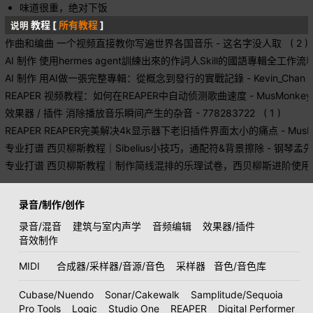
味道很重，绝对下饭
教程 [
所有教程
]
说明
作曲和编曲
一个视频直接教你写遍世界各国音乐
- 这名字没人取 ( 2 )
AI 制作
使用hermes agent訓練出來的作詞人Skill的國語專輯全工作流
AI 制作
用AI做一張完整專輯：從概念到發行的實戰記錄
- Kevin_Chan (
REAPER
视频教程：如何在REAPER中自动侦测歌曲速度
- MusMonkey 
效果器 / 插件
消除播放音乐瞬间产生的杂音
- 778283722 ( 1 )
REAPER
REAPER完美解决4k显示器下老旧插件界面太小的痛点
- MusM
专业打谱
西贝柳斯教程｜Sibelius小技巧，通配符&背景擦除
- 钢琴孟先森
专业打谱
西贝柳斯教程｜制作简线混排的乐理试卷，西贝柳斯进阶使用
录音/制作/创作
录音/混音
建筑与室内声学
音频编辑
效果器/插件
音效制作
MIDI
合成器/采样器/音源/音色
采样器
音色/音色库
Cubase/Nuendo
Sonar/Cakewalk
Samplitude/Sequoia
Pro Tools
Logic
Studio One
REAPER
Digital Performer