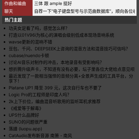
作曲和编曲
三体 跟 ample 挺好
聊天
自荐一下“电子键盘型号与示范曲数据库”，顺向各位收
热门主题
功夫女足看了吗，感觉怎么样？
打造以01V96i为核心的演唱会级别低成本现场音响系统
wavse更新的混响不错
豆包、千问、DEEPSEEK上咨询的混音方法和混音技巧可信吗？
cubase/nuendo卡顿
讨论AI音乐对制作的冲击，本地录音有受影响吗？
想折腾升级声卡，不知道有没有必要，坛子里各位大佬给点意见呗
最近发现了一款相当强悍的音频分离+全景声生成的工具平台，分
享下！
Platane UP1 降至 399 元，这次自行车也不要了
Logic Pro的工程师是印度人吗？
2k上下价位，编曲混音听歌用的监听耳机求推荐
《戒爱等于解毒》
UPS什么品牌好
SUNO的问题很严重
落譜 (luopu.app)
CatAudio发布新音源 南箫 - 南风