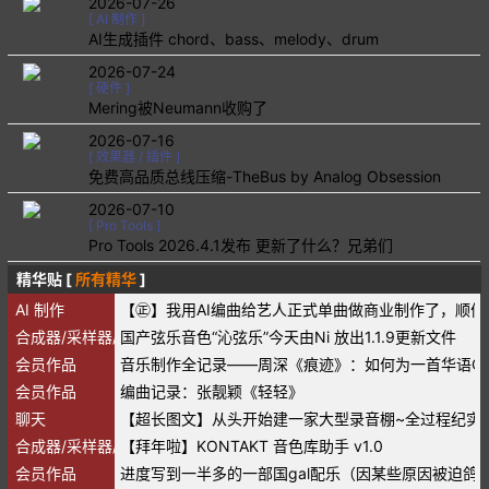
2026-07-26
[
AI 制作
]
AI生成插件 chord、bass、melody、drum
2026-07-24
[
硬件
]
Mering被Neumann收购了
2026-07-16
[
效果器 / 插件
]
免费高品质总线压缩-TheBus by Analog Obsession
2026-07-10
[
Pro Tools
]
Pro Tools 2026.4.1发布 更新了什么？兄弟们
精华贴 [
所有精华
]
AI 制作
【㊣】我用AI编曲给艺人正式单曲做商业制作了，顺便
合成器/采样器/音源/音色
国产弦乐音色“沁弦乐”今天由Ni 放出1.1.9更新文件
会员作品
音乐制作全记录——周深《痕迹》：如何为一首华语O
会员作品
编曲记录：张靓颖《轻轻》
聊天
【超长图文】从头开始建一家大型录音棚~全过程纪实
合成器/采样器/音源/音色
【拜年啦】KONTAKT 音色库助手 v1.0
会员作品
进度写到一半多的一部国gal配乐（因某些原因被迫鸽