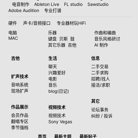
电音制作
Ableton Live
FL studio
Sawstudio
Adobe Audition
专业打谱
硬件
声卡/音频接口
专业器材玩HiFi
电脑
乐器
作曲和编曲
MAC
键盘
贝斯
鼓
音乐风格研讨
其它乐器
吉他
AI 制作
吉他
生活
信息
聊天
二手交易
兴趣爱好
二手求购
扩声技术
电影
招聘/找人
音响系统
音乐
接活/求职
现场扩声
blog(日记)
其它
作品展示
视频技术
论坛事务
会员作品
视频技术
纠纷 / 投诉
翻唱专区
Sony Vegas
季节强档
首页
最新主题
最新贴子