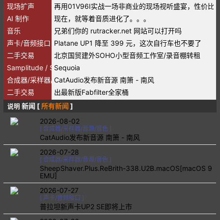
现场扩声
再用01V96I实战一场非商业的现场视听盛宴，性价比
AI 制作
现在，就等着音质进化了。。。
音乐
兄弟们你的 rutracker.net 网站可以打开吗
声卡/音频接口
Platane UP1 降至 399 元，这次自行车也不要了
二手交易
北京国贸建外SOHO小型音频工作室/录音棚转租
Samplitude / Sequoia
Sequoia
合成器/采样器/音源/音色
CatAudio发布新音源 南箫 - 南风
二手交易
出最新版Fabfilter全家桶
新闻 [
所有新闻
]
说明
2026-08-02
[
合成器/采样器/音源/音色
]
CatAudio发布新音源 南箫 - 南风
2026-07-28
[
合成器/采样器/音源/音色
]
SheepShaver.Plus.ReBrith-338.U2B.macOS[macOS 9
EMU]
2026-07-27
[
声卡/音频接口
]
普拉坦新声卡UP2 SE即将上市