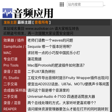
最新主题 [
查看所有
]
发新主题
本站域名重回 www.audiobar.cn 请大家相互转告
近期盗号频发，再一次提醒大家设置安全提问
效果器 / 插件
老师们请教一个waves的问题
Samplitude / Sequoia
Sequoia 哪一个版本好用啊？
MAC
求好用一点的小巧型中国民乐小打
专业打谱
蓮花簡譜
Pro Tools
Mac版Protools的肥波插件如何激活？
录音 / 混音
二手U87真伪辨别
FL Studio
工程文件导出音频时提示Fruity Wrapper插件出现问题
二手交易
便宜出AD2022话放、U87ai、MOTU便携声卡等闲置
合成器/采样器/音源/音色
请问这个鼓是哪个音源里的
二手交易
Universal‑Audio 4‑710D 四通道话筒放大器
录音 / 混音
两个总线处理的方式，大家听听更喜欢哪个？
REAPER
请问媒体资源管理器要怎么才能在打开的同时跳转到当