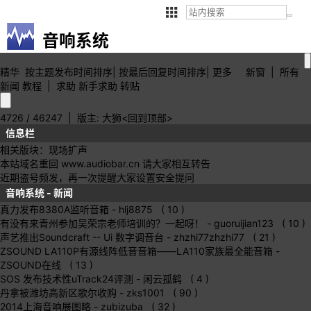
音响系统
精华
按主题
发布时间
排序
|
按最后
回复时间
排序
|
更多
新窗
|
所有
新闻
教程
|
求助
新手求助
转贴
4726 / 46247
| 版主:
大狮
<回到顶部>
信息栏
相关版块：
现场扩声
本站域名重回 www.audiobar.cn 请大家相互转告
近期盗号频发，再一次提醒大家设置安全提问
音响系统 - 新闻
真力发布8380A监听音箱
- hlj8875 ( 10 )
有没有来青州参加吴荣宗老师培训的？一起呀！
- guoruijian123 ( 10 )
声艺推出Soundcraft -- Ui 数字调音台
- zhzhi77zhzhi77 ( 21 )
ZSOUND LA110P有源线阵低音音箱——LA110家族最全能音箱
-
ZSOUND在线 ( 13 )
SOS 发布技术性uTrack24评测
- 闲云孤鹤 ( 4 )
丹拿被潍坊高新区歌尔收购
- zks1001 ( 90 )
2014上海音响展图略
- zubizuba ( 32 )