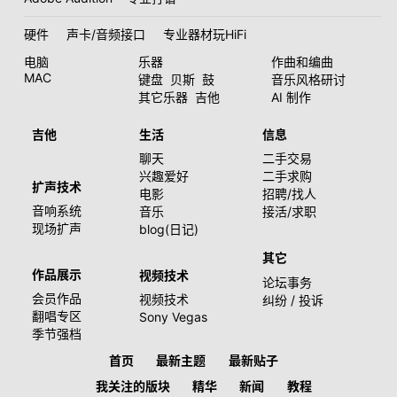
硬件
声卡/音频接口
专业器材玩HiFi
电脑
乐器
作曲和编曲
MAC
键盘
贝斯
鼓
音乐风格研讨
其它乐器
吉他
AI 制作
吉他
生活
信息
聊天
二手交易
兴趣爱好
二手求购
扩声技术
电影
招聘/找人
音响系统
音乐
接活/求职
现场扩声
blog(日记)
其它
作品展示
视频技术
论坛事务
会员作品
视频技术
纠纷 / 投诉
翻唱专区
Sony Vegas
季节强档
首页
最新主题
最新贴子
我关注的版块
精华
新闻
教程