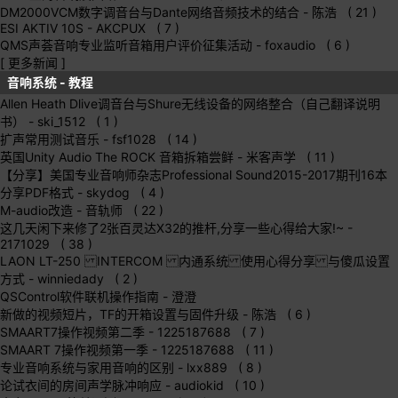
DM2000VCM数字调音台与Dante网络音频技术的结合
- 陈浩 ( 21 )
ESI AKTIV 10S
- AKCPUX ( 7 )
QMS声荟音响专业监听音箱用户评价征集活动
- foxaudio ( 6 )
[ 更多新闻 ]
音响系统 - 教程
Allen Heath Dlive调音台与Shure无线设备的网络整合（自己翻译说明
书）
- ski_1512 ( 1 )
扩声常用测试音乐
- fsf1028 ( 14 )
英国Unity Audio The ROCK 音箱拆箱尝鲜
- 米客声学 ( 11 )
【分享】美国专业音响师杂志Professional Sound2015-2017期刊16本
分享PDF格式
- skydog ( 4 )
M-audio改造
- 音轨师 ( 22 )
这几天闲下来修了2张百灵达X32的推杆,分享一些心得给大家!~
-
2171029 ( 38 )
LAON LT-250 INTERCOM 内通系统 使用心得分享 与傻瓜设置
方式
- winniedady ( 2 )
QSControl软件联机操作指南
- 澄澄
新做的视频短片，TF的开箱设置与固件升级
- 陈浩 ( 6 )
SMAART7操作视频第二季
- 1225187688 ( 7 )
SMAART 7操作视频第一季
- 1225187688 ( 11 )
专业音响系统与家用音响的区别
- lxx889 ( 8 )
论试衣间的房间声学脉冲响应
- audiokid ( 10 )