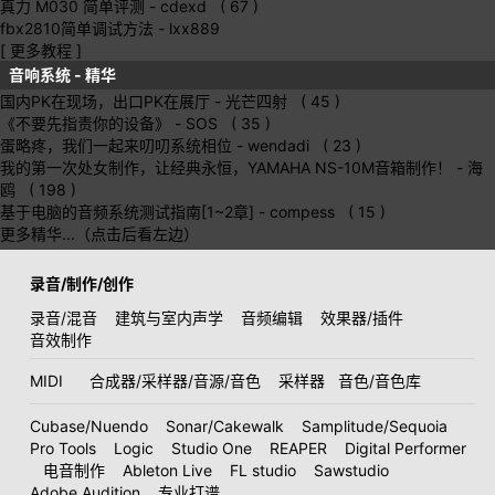
真力 M030 简单评测
- cdexd ( 67 )
fbx2810简单调试方法
- lxx889
[ 更多教程 ]
音响系统 - 精华
国内PK在现场，出口PK在展厅
- 光芒四射 ( 45 )
《不要先指责你的设备》
- SOS ( 35 )
蛋略疼，我们一起来叨叨系统相位
- wendadi ( 23 )
我的第一次处女制作，让经典永恒，YAMAHA NS-10M音箱制作！
- 海
鸥 ( 198 )
基于电脑的音频系统测试指南[1~2章]
- compess ( 15 )
更多精华...（点击后看左边）
录音/制作/创作
录音/混音
建筑与室内声学
音频编辑
效果器/插件
音效制作
MIDI
合成器/采样器/音源/音色
采样器
音色/音色库
Cubase/Nuendo
Sonar/Cakewalk
Samplitude/Sequoia
Pro Tools
Logic
Studio One
REAPER
Digital Performer
电音制作
Ableton Live
FL studio
Sawstudio
Adobe Audition
专业打谱