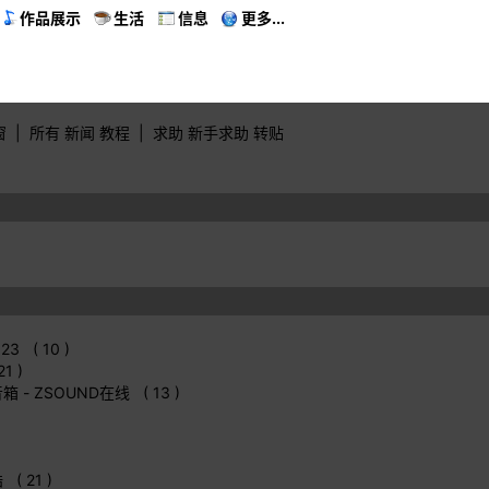
作品展示
生活
信息
更多...
窗
|
所有
新闻
教程
|
求助
新手求助
转贴
123 ( 10 )
1 )
音箱
- ZSOUND在线 ( 13 )
 ( 21 )