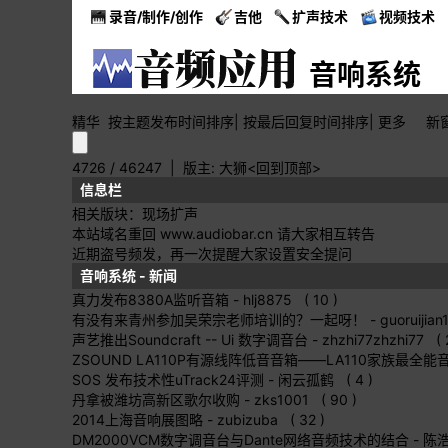
录音/制作/创作
吉他
扩声技术
视频技术
音响系统
精华
按主题
发布时间
排序
|
按最后
回复时间
排序
|
更多
新
4726 / 46247
| 版主:
大狮
<回到顶部>
信息栏
相关版块：
现场扩声
本站域名重回 www.audiobar.cn 请大家相互转告
近期盗号频发，再一次提醒大家设置安全提问
音响系统 - 新闻
真力发布8380A监听音箱
- hlj8875 ( 10 )
有没有来青州参加吴荣宗老师培训的？一起呀！
- guoruijian
声艺推出Soundcraft -- Ui 数字调音台
- zhzhi77zhzhi77 ( 2
ZSOUND LA110P有源线阵低音音箱——LA110家族最全能
SOS 发布技术性uTrack24评测
- 闲云孤鹤 ( 4 )
丹拿被潍坊高新区歌尔收购
- zks1001 ( 90 )
2014上海音响展图略
- zubizuba ( 32 )
DM2000VCM数字调音台与Dante网络音频技术的结合
- 陈浩