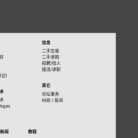
信息
二手交易
好
二手求购
招聘/找人
接活/求职
日记)
其它
术
论坛事务
术
纠纷 / 投诉
Vegas
新闻
教程