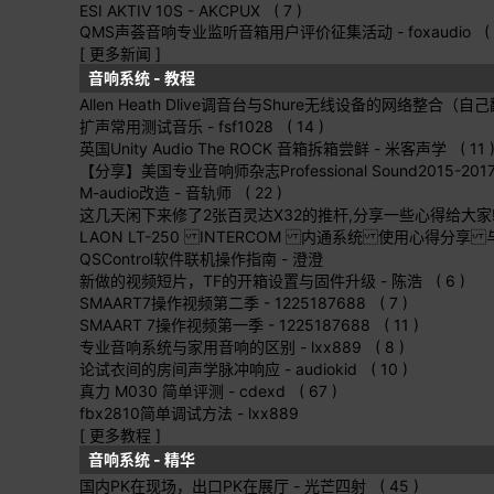
ESI AKTIV 10S
- AKCPUX ( 7 )
QMS声荟音响专业监听音箱用户评价征集活动
- foxaudio ( 
[ 更多新闻 ]
音响系统 - 教程
Allen Heath Dlive调音台与Shure无线设备的网络整合（
扩声常用测试音乐
- fsf1028 ( 14 )
英国Unity Audio The ROCK 音箱拆箱尝鲜
- 米客声学 ( 11 
【分享】美国专业音响师杂志Professional Sound2015-2
M-audio改造
- 音轨师 ( 22 )
这几天闲下来修了2张百灵达X32的推杆,分享一些心得给大家!
LAON LT-250 INTERCOM 内通系统 使用心得分享
QSControl软件联机操作指南
- 澄澄
新做的视频短片，TF的开箱设置与固件升级
- 陈浩 ( 6 )
SMAART7操作视频第二季
- 1225187688 ( 7 )
SMAART 7操作视频第一季
- 1225187688 ( 11 )
专业音响系统与家用音响的区别
- lxx889 ( 8 )
论试衣间的房间声学脉冲响应
- audiokid ( 10 )
真力 M030 简单评测
- cdexd ( 67 )
fbx2810简单调试方法
- lxx889
[ 更多教程 ]
音响系统 - 精华
国内PK在现场，出口PK在展厅
- 光芒四射 ( 45 )