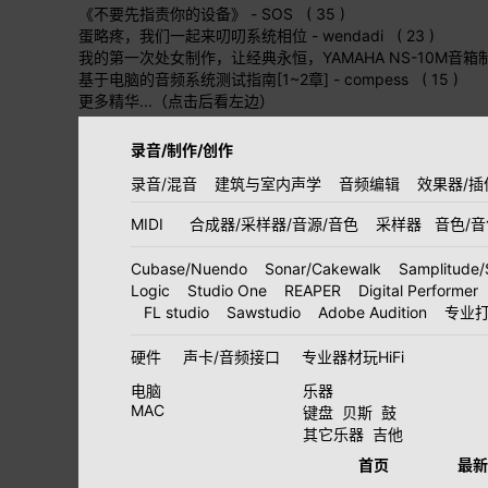
《不要先指责你的设备》
- SOS ( 35 )
蛋略疼，我们一起来叨叨系统相位
- wendadi ( 23 )
我的第一次处女制作，让经典永恒，YAMAHA NS-10M音箱
基于电脑的音频系统测试指南[1~2章]
- compess ( 15 )
更多精华...（点击后看左边）
录音/制作/创作
录音/混音
建筑与室内声学
音频编辑
效果器/插
MIDI
合成器/采样器/音源/音色
采样器
音色/
Cubase/Nuendo
Sonar/Cakewalk
Samplitude/
Logic
Studio One
REAPER
Digital Performer
FL studio
Sawstudio
Adobe Audition
专业
硬件
声卡/音频接口
专业器材玩HiFi
电脑
乐器
MAC
键盘
贝斯
鼓
其它乐器
吉他
首页
最新