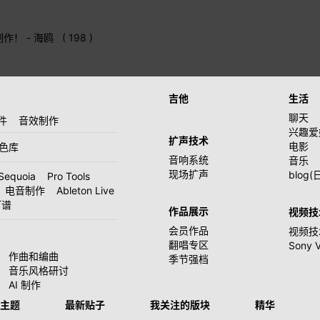
制作！
- 海鸥 ( 198 )
吉他
生活
聊天
件
音效制作
兴趣爱
扩声技术
电影
音色库
音响系统
音乐
现场扩声
blog(
Sequoia
Pro Tools
电音制作
Ableton Live
打谱
作品展示
视频技
会员作品
视频技
翻唱专区
Sony 
作曲和编曲
季节强档
音乐风格研讨
AI 制作
主题
最新贴子
我关注的版块
精华