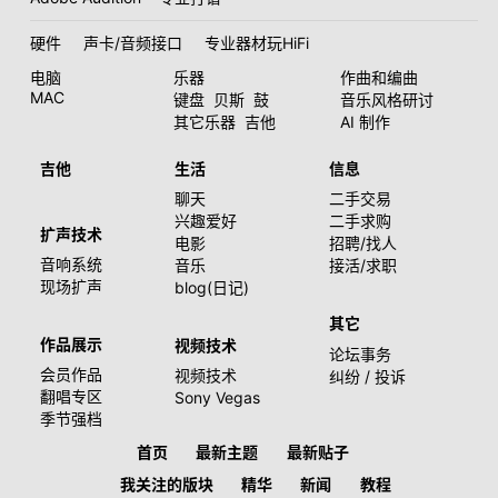
硬件
声卡/音频接口
专业器材玩HiFi
电脑
乐器
作曲和编曲
MAC
键盘
贝斯
鼓
音乐风格研讨
其它乐器
吉他
AI 制作
吉他
生活
信息
聊天
二手交易
兴趣爱好
二手求购
扩声技术
电影
招聘/找人
音响系统
音乐
接活/求职
现场扩声
blog(日记)
其它
作品展示
视频技术
论坛事务
会员作品
视频技术
纠纷 / 投诉
翻唱专区
Sony Vegas
季节强档
首页
最新主题
最新贴子
我关注的版块
精华
新闻
教程