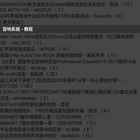
DM2000VCM数字调音台与Dante网络音频技术的结合
- 陈浩 ( 21 )
ESI AKTIV 10S
- AKCPUX ( 7 )
QMS声荟音响专业监听音箱用户评价征集活动
- foxaudio ( 6 )
[ 更多新闻 ]
音响系统 - 教程
Allen Heath Dlive调音台与Shure无线设备的网络整合（自己翻译说明
书）
- ski_1512 ( 1 )
扩声常用测试音乐
- fsf1028 ( 14 )
英国Unity Audio The ROCK 音箱拆箱尝鲜
- 米客声学 ( 11 )
【分享】美国专业音响师杂志Professional Sound2015-2017期刊16本
分享PDF格式
- skydog ( 4 )
M-audio改造
- 音轨师 ( 22 )
这几天闲下来修了2张百灵达X32的推杆,分享一些心得给大家!~
-
2171029 ( 38 )
LAON LT-250 INTERCOM 内通系统 使用心得分享 与傻瓜设置
方式
- winniedady ( 2 )
QSControl软件联机操作指南
- 澄澄
新做的视频短片，TF的开箱设置与固件升级
- 陈浩 ( 6 )
SMAART7操作视频第二季
- 1225187688 ( 7 )
SMAART 7操作视频第一季
- 1225187688 ( 11 )
专业音响系统与家用音响的区别
- lxx889 ( 8 )
论试衣间的房间声学脉冲响应
- audiokid ( 10 )