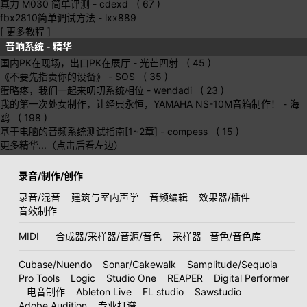
真力 M030 简单评测
- cdexd ( 67 )
fbx2810简单调试方法
- lxx889
[ 更多教程 ]
音响系统 - 精华
国内PK在现场，出口PK在展厅
- 光芒四射 ( 45 )
《不要先指责你的设备》
- SOS ( 35 )
蛋略疼，我们一起来叨叨系统相位
- wendadi ( 23 )
我的第一次处女制作，让经典永恒，YAMAHA NS-10M音箱制作！
- 海
鸥 ( 198 )
基于电脑的音频系统测试指南[1~2章]
- compess ( 15 )
更多精华...（点击后看左边）
录音/制作/创作
录音/混音
建筑与室内声学
音频编辑
效果器/插件
音效制作
MIDI
合成器/采样器/音源/音色
采样器
音色/音色库
Cubase/Nuendo
Sonar/Cakewalk
Samplitude/Sequoia
Pro Tools
Logic
Studio One
REAPER
Digital Performer
电音制作
Ableton Live
FL studio
Sawstudio
Adobe Audition
专业打谱