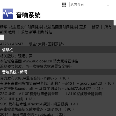
音响系统
精华
按主题
发布时间
排序
|
按最后
回复时间
排序
|
更多
新窗
|
所有
新闻
教程
|
求助
新手求助
转贴
4726 / 46247
| 版主:
大狮
<回到顶部>
信息栏
相关版块：
现场扩声
本站域名重回 www.audiobar.cn 请大家相互转告
近期盗号频发，再一次提醒大家设置安全提问
音响系统 - 新闻
真力发布8380A监听音箱
- hlj8875 ( 10 )
有没有来青州参加吴荣宗老师培训的？一起呀！
- guoruijian123 ( 10 )
声艺推出Soundcraft -- Ui 数字调音台
- zhzhi77zhzhi77 ( 21 )
ZSOUND LA110P有源线阵低音音箱——LA110家族最全能音箱
-
ZSOUND在线 ( 13 )
SOS 发布技术性uTrack24评测
- 闲云孤鹤 ( 4 )
丹拿被潍坊高新区歌尔收购
- zks1001 ( 90 )
2014上海音响展图略
- zubizuba ( 32 )