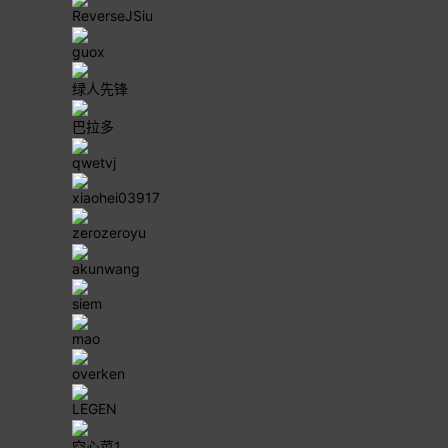
ReverseJSiu
guox
绿人先锋
巴拉多
qwetvj
xiaohei03917
zerozeroyu
akunwang
siem
mao
overken
LEGEN
空心菜1