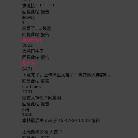
求链接！！！！！
回复此帖
报告
ilowey
1
简直了……残暴
回复此帖
报告
dcwdcw1
3022
太鸡巴牛了
回复此帖
报告
葫芦李
8471
下载完了，上传简直太难了，等其他大神搞吧。
回复此帖
报告
starblues
2031
哪位大神传个网盘啊
回复此帖
报告
cwj
1439
本帖最后由 cwj 于 15-12-20 10:43 编辑
太感谢狗公腰 大侠了
回复此帖
报告