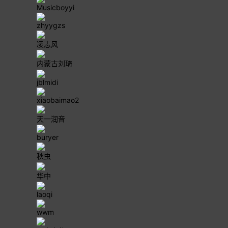
Musicboyyi
zhyygzs
凌志风
内蒙古刘琦
jblmidi
xiaobaimao2
天一润音
buryer
秋虫
华中
laoqi
wwm