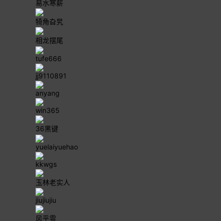
易水寒薪
犄角旮旯
相龙摆尾
tufe666
jj9110891
anyang
win365
36黑键
yuelaiyuehao
kkwgs
玉林老实人
jiujiujiu
风乎雩