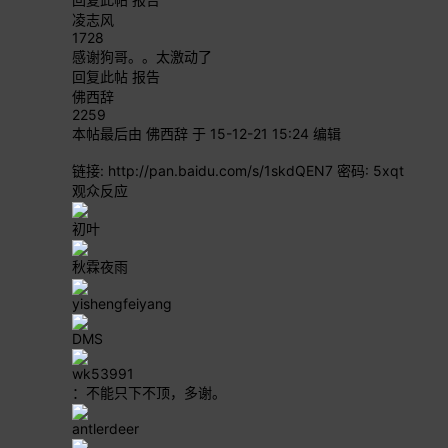
凌志风
1728
感谢狗哥。。太激动了
回复此帖
报告
佛西辞
2259
本帖最后由 佛西辞 于 15-12-21 15:24 编辑
链接:
http://pan.baidu.com/s/1skdQEN7
密码: 5xqt
观众反应
初叶
秋霖夜雨
yishengfeiyang
DMS
wk53991
：不能只下不顶，多谢。
antlerdeer