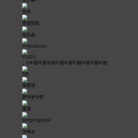
也歩
绝望到底
陆先森
chiyoubuluo
YUIOO
：D牛掰牛掰牛掰牛掰牛掰牛掰牛掰牛掰牛掰
FBI
草摩琪
梦中梦中梦
堪霜
songlongguo0
羊喝水