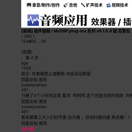
录音/制作/创作
吉他
扩声技术
视频技术
效果器 / 
[新闻]
插件聖殿 ! McDSP plug-ins 系列 v6.1.0.8 版 完整包
( 386 )
1
2
3
4
5
6
... 26
[收藏]
- 第 4 页 -
lige
1366
提示:
作者被禁止或删除 内容自动屏蔽
回复此帖
报告
yuelaiyuehao
461
只睡了4个小时到这里 看货 呵呵呵 这个还是没到时候呀 
回复此帖
报告
yuelaiyuehao
461
看来要跟上大人们的节奏 白天睡 ，好吧抖搂抖搂 再去睡！！
回复此帖
报告
狗公腰