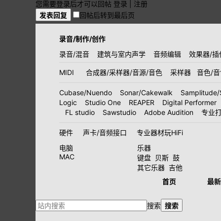
您需要登录后才可以回帖
登录
|
注册
发表回复
回帖后转到最后页
录音/制作/创作
录音/混音
建筑与室内声学
音频编辑
效果器/插
MIDI
合成器/采样器/音源/音色
采样器
音色/
Cubase/Nuendo
Sonar/Cakewalk
Samplitude/
Logic
Studio One
REAPER
Digital Performer
FL studio
Sawstudio
Adobe Audition
专业
硬件
声卡/音频接口
专业器材玩HiFi
电脑
乐器
MAC
键盘
贝斯
鼓
其它乐器
吉他
首页
最新
搜索
搜索