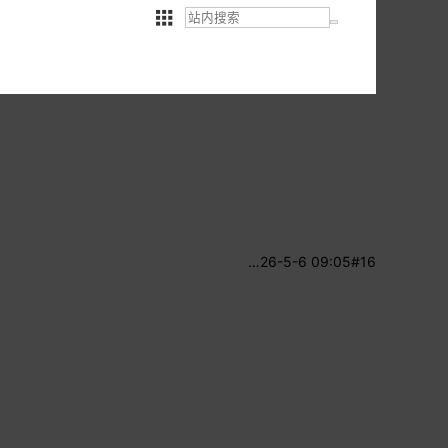
…
26-5-6 09:05
#16