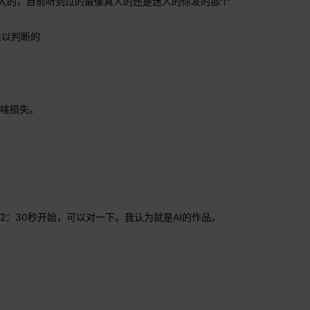
是蛮大的，目前听到过的最像真人的还是迷人的你发的那个
难以判断的
啥损失。
again》2：30秒开始，可以对一下。我认为就是AI的作品。