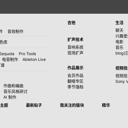
吉他
生活
聊天
件
音效制作
兴趣爱
扩声技术
电影
音色库
音响系统
音乐
现场扩声
blog(
Sequoia
Pro Tools
电音制作
Ableton Live
打谱
作品展示
视频技
会员作品
视频技
翻唱专区
Sony 
作曲和编曲
季节强档
音乐风格研讨
AI 制作
主题
最新贴子
我关注的版块
精华