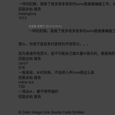
一样的赶脚，我做了很多很多很多的suno歌曲重编曲工作
回复此帖
报告
kissingboy
1013
玩全能 发表于 26-5-6 15:13
一样的赶脚，我做了很多很多很多的suno歌曲重编
那么，你就不是具有代表性的市场受众。。。
因为普通市场受众，是不可能自己做大量AI音乐的，都是随
回复此帖
报告
zero7
818
一般来说，乡村风格，不会把人声tune得这么直
回复此帖
报告
milne-ice
729
一耳朵ai 。都不带怀疑的
回复此帖
报告
B
Color
Image
Link
Quote
Code
Smilies