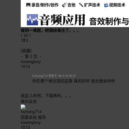
录音/制作/创作
吉他
扩声技术
视频技术
音效制作
碰到一难题，把偶给难住了。。。
( 30 )
1
2
3
[收藏]
- 第 2 页 -
kissingboy
1013
huhong714 发表于 26-5-5 19:37
你在哪个地方找的这歌 真的好听 我也想去听听
就这儿听吧，下载再听。。。
观众反应
huhong714
回复此帖
报告
kissingboy
1013