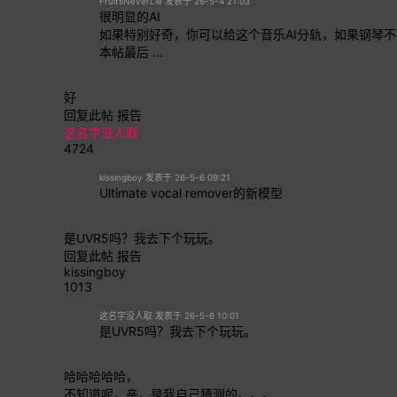
FruitsNeverLie 发表于 26-5-4 21:03
很明显的AI
如果特别好奇，你可以给这个音乐AI分轨，如果钢琴不
本帖最后 ...
好
回复此帖
报告
这名字没人取
4724
kissingboy 发表于 26-5-6 09:21
Ultimate vocal remover的新模型
是UVR5吗？我去下个玩玩。
回复此帖
报告
kissingboy
1013
这名字没人取 发表于 26-5-6 10:01
是UVR5吗？我去下个玩玩。
哈哈哈哈哈，
不知道呢，亲，是我自己猜测的。。。