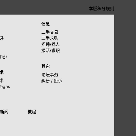
本版积分规则
信息
二手交易
好
二手求购
招聘/找人
接活/求职
日记)
其它
术
论坛事务
术
纠纷 / 投诉
Vegas
新闻
教程