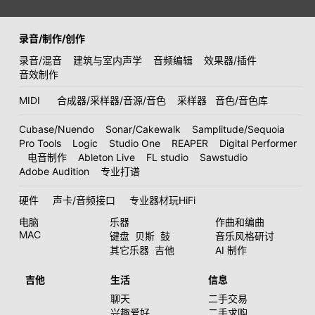
录音/制作/创作
录音/混音
建筑与室内声学
音频编辑
效果器/插件
音效制作
MIDI
合成器/采样器/音源/音色
采样器
音色/音色库
Cubase/Nuendo
Sonar/Cakewalk
Samplitude/Sequoia
Pro Tools
Logic
Studio One
REAPER
Digital Performer
电音制作
Ableton Live
FL studio
Sawstudio
Adobe Audition
专业打谱
硬件
声卡/音频接口
专业器材玩HiFi
电脑
乐器
作曲和编曲
MAC
键盘
贝斯
鼓
音乐风格研讨
其它乐器
吉他
AI 制作
吉他
生活
信息
聊天
二手交易
兴趣爱好
二手求购