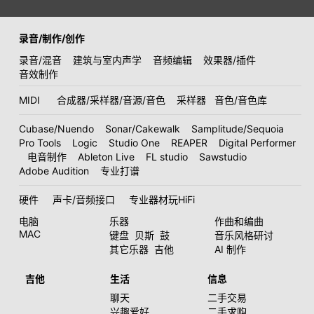
录音/制作/创作
录音/混音
建筑与室内声学
音频编辑
效果器/插件
音效制作
MIDI
合成器/采样器/音源/音色
采样器
音色/音色库
Cubase/Nuendo
Sonar/Cakewalk
Samplitude/Sequoia
Pro Tools
Logic
Studio One
REAPER
Digital Performer
电音制作
Ableton Live
FL studio
Sawstudio
Adobe Audition
专业打谱
硬件
声卡/音频接口
专业器材玩HiFi
电脑
乐器
作曲和编曲
MAC
键盘
贝斯
鼓
音乐风格研讨
其它乐器
吉他
AI 制作
吉他
生活
信息
聊天
二手交易
兴趣爱好
二手求购