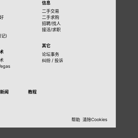
信息
二手交易
好
二手求购
招聘/找人
接活/求职
日记)
其它
术
论坛事务
术
纠纷 / 投诉
Vegas
新闻
教程
帮助
清除Cookies