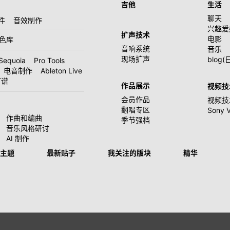
吉他
生活
聊天
件
音效制作
兴趣爱
扩声技术
电影
音色库
音响系统
音乐
现场扩声
blog(
Sequoia
Pro Tools
电音制作
Ableton Live
打谱
作品展示
视频技
会员作品
视频技
翻唱专区
Sony 
作曲和编曲
季节强档
音乐风格研讨
AI 制作
主题
最新贴子
我关注的版块
精华