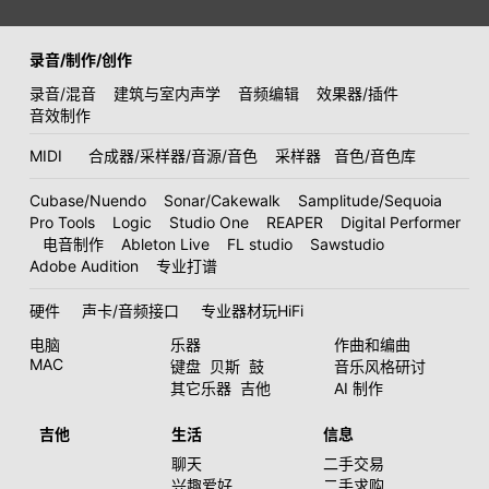
录音/制作/创作
录音/混音
建筑与室内声学
音频编辑
效果器/插件
音效制作
MIDI
合成器/采样器/音源/音色
采样器
音色/音色库
Cubase/Nuendo
Sonar/Cakewalk
Samplitude/Sequoia
Pro Tools
Logic
Studio One
REAPER
Digital Performer
电音制作
Ableton Live
FL studio
Sawstudio
Adobe Audition
专业打谱
硬件
声卡/音频接口
专业器材玩HiFi
电脑
乐器
作曲和编曲
MAC
键盘
贝斯
鼓
音乐风格研讨
其它乐器
吉他
AI 制作
吉他
生活
信息
聊天
二手交易
兴趣爱好
二手求购