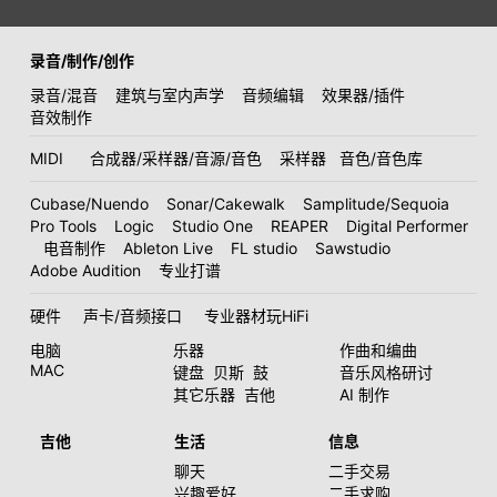
录音/制作/创作
录音/混音
建筑与室内声学
音频编辑
效果器/插件
音效制作
MIDI
合成器/采样器/音源/音色
采样器
音色/音色库
Cubase/Nuendo
Sonar/Cakewalk
Samplitude/Sequoia
Pro Tools
Logic
Studio One
REAPER
Digital Performer
电音制作
Ableton Live
FL studio
Sawstudio
Adobe Audition
专业打谱
硬件
声卡/音频接口
专业器材玩HiFi
电脑
乐器
作曲和编曲
MAC
键盘
贝斯
鼓
音乐风格研讨
其它乐器
吉他
AI 制作
吉他
生活
信息
聊天
二手交易
兴趣爱好
二手求购