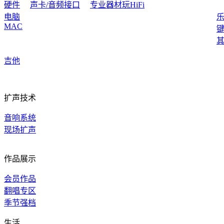
硬件
声卡/音频接口
专业器材玩HiFi
电脑
MAC
吉他
扩声技术
音响系统
现场扩声
作品展示
会员作品
翻唱专区
季节强档
生活