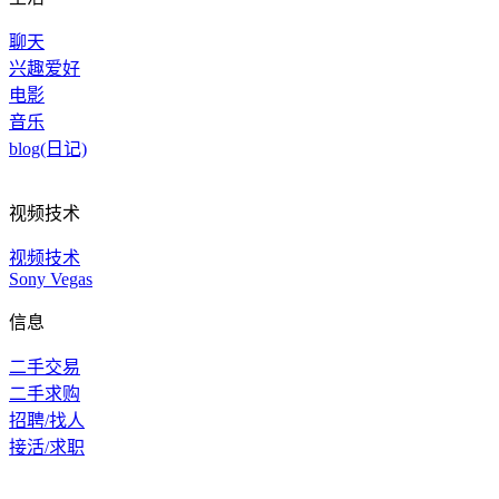
聊天
兴趣爱好
电影
音乐
blog(日记)
视频技术
视频技术
Sony Vegas
信息
二手交易
二手求购
招聘/找人
接活/求职