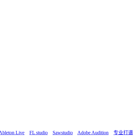
Ableton Live
FL studio
Sawstudio
Adobe Audition
专业打谱