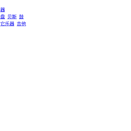
乐器
键盘
贝斯
鼓
其它乐器
吉他