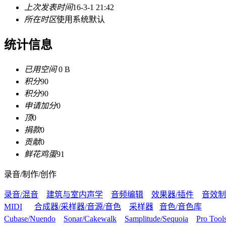
上次发表时间
16-3-1 21:42
所在时区
使用系统默认
统计信息
已用空间
0 B
积分
90
积分
90
申请加分
0
顶
0
捐款
0
贡献
0
鲜花鸡蛋
91
录音/制作/创作
录音/混音
建筑与室内声学
音频编辑
效果器/插件
音效制
MIDI
合成器/采样器/音源/音色
采样器
音色/音色库
Cubase/Nuendo
Sonar/Cakewalk
Samplitude/Sequoia
Pro Tool