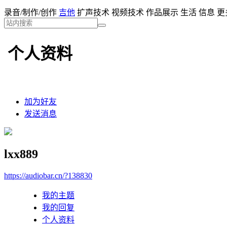
录音/制作/创作
吉他
扩声技术
视频技术
作品展示
生活
信息
更多
个人资料
加为好友
发送消息
lxx889
https://audiobar.cn/?138830
我的主题
我的回复
个人资料