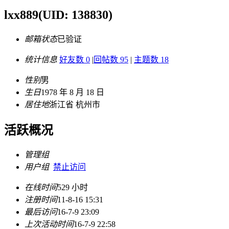
lxx889
(UID: 138830)
邮箱状态
已验证
统计信息
好友数 0
|
回帖数 95
|
主题数 18
性别
男
生日
1978 年 8 月 18 日
居住地
浙江省 杭州市
活跃概况
管理组
用户组
禁止访问
在线时间
529 小时
注册时间
11-8-16 15:31
最后访问
16-7-9 23:09
上次活动时间
16-7-9 22:58