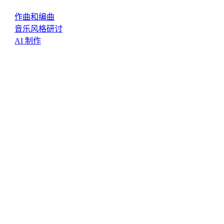
作曲和编曲
音乐风格研讨
AI 制作