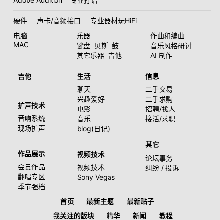
Adobe Audition
专业打谱
硬件
声卡/音频接口
专业器材玩HiFi
电脑
乐器
作曲和编曲
MAC
键盘
贝斯
鼓
音乐风格研讨
其它乐器
吉他
AI 制作
吉他
生活
信息
聊天
二手交易
兴趣爱好
二手求购
扩声技术
电影
招聘/找人
音响系统
音乐
接活/求职
现场扩声
blog(日记)
其它
作品展示
视频技术
论坛事务
会员作品
视频技术
纠纷 / 投诉
翻唱专区
Sony Vegas
季节强档
首页
最新主题
最新贴子
我关注的版块
精华
新闻
教程