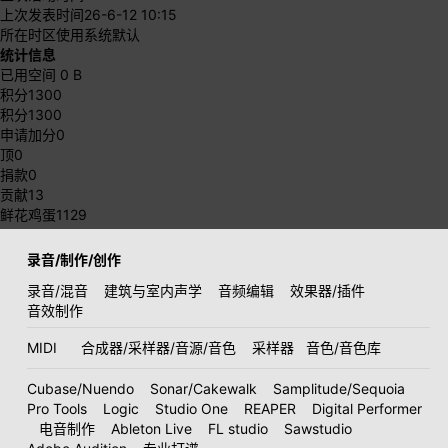
上次发表时间
26-6-12 10:15
所在时区
使用系统默认
统计信息
已用空间
0 B
积分
1300
积分
1300
申请加分
0
顶
0
捐款
0
贡献
13
鲜花鸡蛋
1129
录音/制作/创作
录音/混音
建筑与室内声学
音频编辑
效果器/插件
音效制作
MIDI
合成器/采样器/音源/音色
采样器
音色/音色库
Cubase/Nuendo
Sonar/Cakewalk
Samplitude/Sequoia
Pro Tools
Logic
Studio One
REAPER
Digital Performer
电音制作
Ableton Live
FL studio
Sawstudio