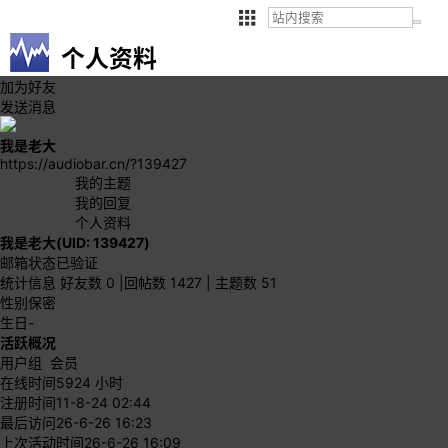
个人资料
加为好友
发送消息
我是老大
https://audiobar.cn/?139427
我的主题
我的回复
个人资料
我是老大
(UID: 139427)
邮箱状态
已验证
统计信息
好友数 0
|
回帖数 1427
|
主题数 51
性别
保密
生日
-
活跃概况
用户组
会员
在线时间
5924 小时
注册时间
11-8-24 02:44
最后访问
26-6-26 16:23
上次活动时间
26-6-26 16:09