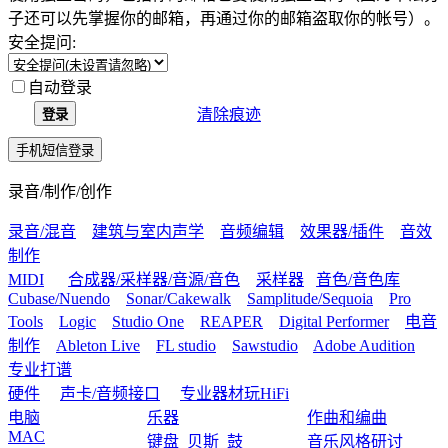
子还可以先掌握你的邮箱，再通过你的邮箱盗取你的帐号）。
安全提问:
自动登录
清除痕迹
登录
手机短信登录
录音/制作/创作
录音/混音
建筑与室内声学
音频编辑
效果器/插件
音效
制作
MIDI
合成器/采样器/音源/音色
采样器
音色/音色库
Cubase/Nuendo
Sonar/Cakewalk
Samplitude/Sequoia
Pro
Tools
Logic
Studio One
REAPER
Digital Performer
电音
制作
Ableton Live
FL studio
Sawstudio
Adobe Audition
专业打谱
硬件
声卡/音频接口
专业器材玩HiFi
电脑
乐器
作曲和编曲
MAC
键盘
贝斯
鼓
音乐风格研讨