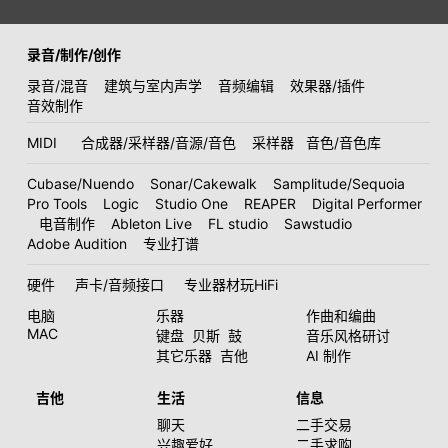
录音/制作/创作
录音/混音
建筑与室内声学
音频编辑
效果器/插件
音效制作
MIDI
合成器/采样器/音源/音色
采样器
音色/音色库
Cubase/Nuendo
Sonar/Cakewalk
Samplitude/Sequoia
Pro Tools
Logic
Studio One
REAPER
Digital Performer
电音制作
Ableton Live
FL studio
Sawstudio
Adobe Audition
专业打谱
硬件
声卡/音频接口
专业器材玩HiFi
电脑
乐器
作曲和编曲
MAC
键盘
贝斯
鼓
音乐风格研讨
其它乐器
吉他
AI 制作
吉他
生活
信息
聊天
二手交易
兴趣爱好
二手求购