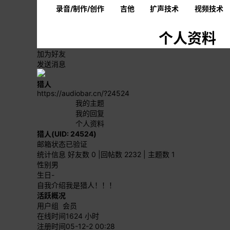
录音/制作/创作
吉他
扩声技术
视频技术
个人资料
加为好友
发送消息
猎人
https://audiobar.cn/?24524
我的主题
我的回复
个人资料
猎人
(UID: 24524)
邮箱状态
已验证
统计信息
好友数 0
|
回帖数 2232
|
主题数 1
性别
男
生日
-
自我介绍
我是猎人！！！
活跃概况
用户组
会员
在线时间
1624 小时
注册时间
05-12-2 00:28