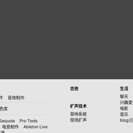
吉他
生活
聊天
件
音效制作
兴趣爱
扩声技术
电影
音色库
音响系统
音乐
现场扩声
blog(
Sequoia
Pro Tools
电音制作
Ableton Live
打谱