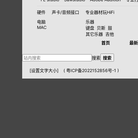
硬件
声卡/音频接口
专业器材玩HiFi
电脑
乐器
MAC
键盘
贝斯
鼓
其它乐器
吉他
首页
最新
搜索
搜索
[设置文字大小]
(
粤ICP备2022152856号-1
)