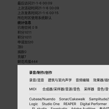
最后访问
21-1-6 00:09
上次活动时间
21-1-6 00:09
上次发表时间
21-1-6 00:15
所在时区
使用系统默认
统计信息
已用空间
0 B
积分
1011
积分
1011
申请加分
0
顶
0
捐款
0
贡献
7
鲜花鸡蛋
444
录音/制作/创作
录音/混音
建筑与室内声学
音频编辑
效果器/插
MIDI
合成器/采样器/音源/音色
采样器
音色/
Cubase/Nuendo
Sonar/Cakewalk
Samplitude/
Logic
Studio One
REAPER
Digital Performer
FL studio
Sawstudio
Adobe Audition
专业