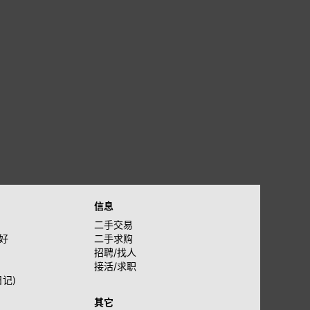
信息
二手交易
好
二手求购
招聘/找人
接活/求职
日记)
其它