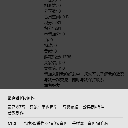
相册数: 0
分享数: 0
已用空间: 0 B
积分: 281
积分: 281
申请加分: 0
顶: 0
捐款: 0
贡献: 0
鲜花鸡蛋: 1785
买家信用: 0
卖家信用: 0
请加入到我的好友中，您就可以了解我的近况，
与我一起交流，随时与我保持联系
加为好友
录音/制作/创作
录音/混音
建筑与室内声学
音频编辑
效果器/插件
音效制作
MIDI
合成器/采样器/音源/音色
采样器
音色/音色库