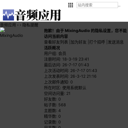
音频应用
›
›
隐私提醒
抱歉！由于 MixingAudio 的隐私设置，您不能
MixingAudio
访问当前内容
查看好友列表
|
加为好友
|
打个招呼
|
发送消息
活跃概况
用户组:
会员
注册时间: 18-3-19 23:41
最后访问: 26-7-17 01:43
上次活动时间: 26-7-17 01:43
上次发表时间: 26-3-12 21:16
上次邮件通知: 0
所在时区: 使用系统默认
空间访问量: 21
好友数: 0
帖子数: 568
主题数: 4
精华数: 0
记录数: 0
日志数: 0