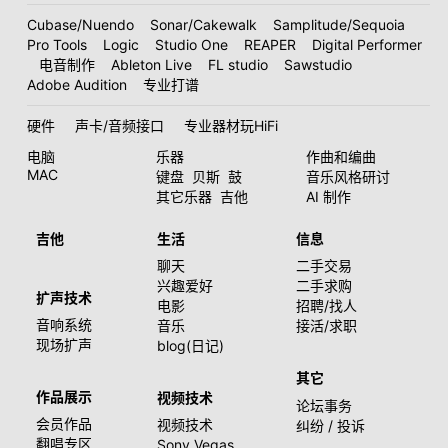
Cubase/Nuendo
Sonar/Cakewalk
Samplitude/Sequoia
Pro Tools
Logic
Studio One
REAPER
Digital Performer
电音制作
Ableton Live
FL studio
Sawstudio
Adobe Audition
专业打谱
硬件
声卡/音频接口
专业器材玩HiFi
电脑
乐器
作曲和编曲
MAC
键盘
贝斯
鼓
音乐风格研讨
其它乐器
吉他
AI 制作
吉他
生活
信息
聊天
二手交易
兴趣爱好
二手求购
扩声技术
电影
招聘/找人
音响系统
音乐
接活/求职
现场扩声
blog(日记)
其它
作品展示
视频技术
论坛事务
会员作品
视频技术
纠纷 / 投诉
翻唱专区
Sony Vegas