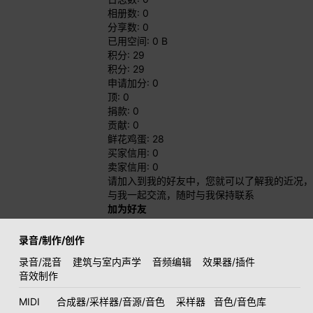
相册数: 0
分享数: 0
已用空间: 0 B
积分: 29
积分: 29
申请加分: 0
顶: 0
捐款: 0
贡献: 0
鲜花鸡蛋: 28
买家信用: 0
卖家信用: 0
请加入到我的好友中，您就可以了解我的近况，
与我一起交流，随时与我保持联系
加为好友
录音/制作/创作
录音/混音
建筑与室内声学
音频编辑
效果器/插件
音效制作
MIDI
合成器/采样器/音源/音色
采样器
音色/音色库