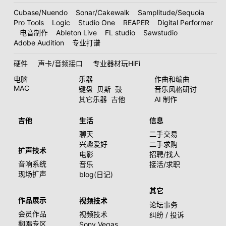
Cubase/Nuendo
Sonar/Cakewalk
Samplitude/Sequoia
Pro Tools
Logic
Studio One
REAPER
Digital Performer
电音制作
Ableton Live
FL studio
Sawstudio
Adobe Audition
专业打谱
硬件
声卡/音频接口
专业器材玩HiFi
电脑
乐器
作曲和编曲
MAC
键盘
贝斯
鼓
音乐风格研讨
其它乐器
吉他
AI 制作
吉他
生活
信息
聊天
二手交易
兴趣爱好
二手求购
扩声技术
电影
招聘/找人
音响系统
音乐
接活/求职
现场扩声
blog(日记)
其它
作品展示
视频技术
论坛事务
会员作品
视频技术
纠纷 / 投诉
翻唱专区
Sony Vegas