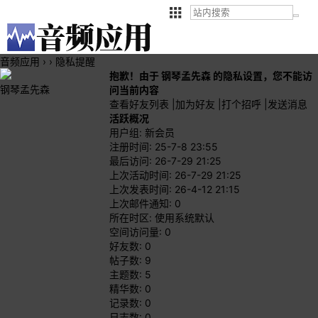
音频应用
›
›
隐私提醒
抱歉！由于 钢琴孟先森 的隐私设置，您不能访
钢琴孟先森
问当前内容
查看好友列表
|
加为好友
|
打个招呼
|
发送消息
活跃概况
用户组:
新会员
注册时间: 25-7-8 23:55
最后访问: 26-7-29 21:25
上次活动时间: 26-7-29 21:25
上次发表时间: 26-4-12 21:15
上次邮件通知: 0
所在时区: 使用系统默认
空间访问量: 0
好友数: 0
帖子数: 9
主题数: 5
精华数: 0
记录数: 0
日志数: 0