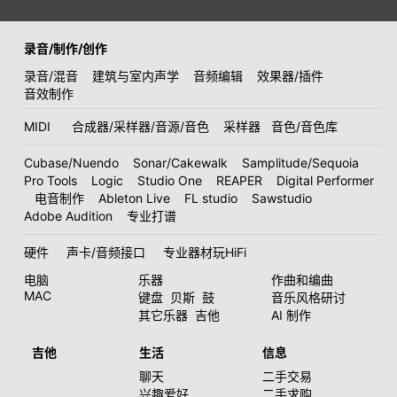
录音/制作/创作
录音/混音
建筑与室内声学
音频编辑
效果器/插件
音效制作
MIDI
合成器/采样器/音源/音色
采样器
音色/音色库
Cubase/Nuendo
Sonar/Cakewalk
Samplitude/Sequoia
Pro Tools
Logic
Studio One
REAPER
Digital Performer
电音制作
Ableton Live
FL studio
Sawstudio
Adobe Audition
专业打谱
硬件
声卡/音频接口
专业器材玩HiFi
电脑
乐器
作曲和编曲
MAC
键盘
贝斯
鼓
音乐风格研讨
其它乐器
吉他
AI 制作
吉他
生活
信息
聊天
二手交易
兴趣爱好
二手求购