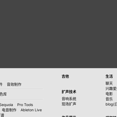
吉他
生活
聊天
件
音效制作
兴趣爱
扩声技术
电影
音色库
音响系统
音乐
现场扩声
blog(
Sequoia
Pro Tools
电音制作
Ableton Live
打谱