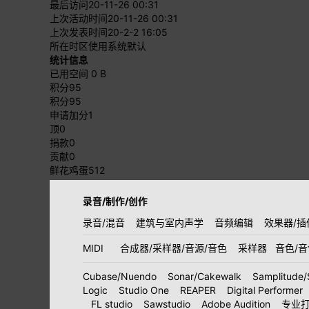
最后访问
20-11-26 00:31
上次活动时间
20-11-26 00:31
上次发表时间
20-2-2 16:05
所在时区
使用系统默认
统计信息
已用空间
0 B
积分
95
积分
95
申请加分
1
顶
0
捐款
0
贡献
0
鲜花鸡蛋
512
录音/制作/创作
录音/混音
建筑与室内声学
音频编辑
效果器/插
MIDI
合成器/采样器/音源/音色
采样器
音色/
Cubase/Nuendo
Sonar/Cakewalk
Samplitude/
Logic
Studio One
REAPER
Digital Performer
FL studio
Sawstudio
Adobe Audition
专业