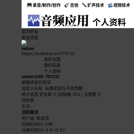
录音/制作/创作
吉他
扩声技术
视频技术
个人资料
加为好友
发送消息
setzer
https://audiobar.cn/?76122
我的主题
我的回复
个人资料
setzer
(UID: 76122)
邮箱状态
已验证
自定义头衔
玩偶花园与不欢而散
统计信息
好友数 0
|
回帖数 253
|
主题数 6
性别
男
生日
-
活跃概况
用户组
新会员
在线时间
92 小时
注册时间
09-3-6 15:57