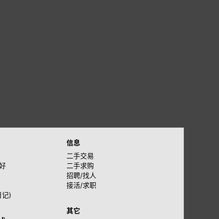
信息
二手交易
好
二手求购
招聘/找人
接活/求职
日记)
其它