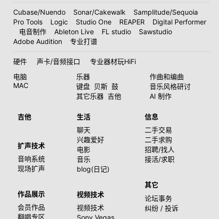
Cubase/Nuendo
Sonar/Cakewalk
Samplitude/Sequoia
Pro Tools
Logic
Studio One
REAPER
Digital Performer
电音制作
Ableton Live
FL studio
Sawstudio
Adobe Audition
专业打谱
硬件
声卡/音频接口
专业器材玩HiFi
电脑
乐器
作曲和编曲
MAC
键盘
贝斯
鼓
音乐风格研讨
其它乐器
吉他
AI 制作
吉他
生活
信息
聊天
二手交易
兴趣爱好
二手求购
扩声技术
电影
招聘/找人
音响系统
音乐
接活/求职
现场扩声
blog(日记)
其它
作品展示
视频技术
论坛事务
会员作品
视频技术
纠纷 / 投诉
翻唱专区
Sony Vegas