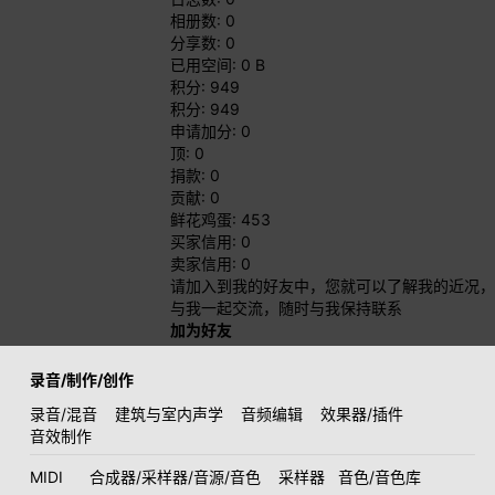
相册数: 0
分享数: 0
已用空间: 0 B
积分: 949
积分: 949
申请加分: 0
顶: 0
捐款: 0
贡献: 0
鲜花鸡蛋: 453
买家信用: 0
卖家信用: 0
请加入到我的好友中，您就可以了解我的近况，
与我一起交流，随时与我保持联系
加为好友
录音/制作/创作
录音/混音
建筑与室内声学
音频编辑
效果器/插件
音效制作
MIDI
合成器/采样器/音源/音色
采样器
音色/音色库