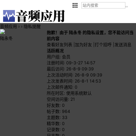
音频应用
›
›
隐私提醒
抱歉！由于 陆永冬 的隐私设置，您不能访问当
陆永冬
前内容
查看好友列表
|
加为好友
|
打个招呼
|
发送消息
活跃概况
用户组:
会员
注册时间: 09-3-27 14:57
最后访问: 26-8-9 09:39
上次活动时间: 26-8-9 09:39
上次发表时间: 26-8-1 14:53
上次邮件通知: 0
所在时区: 使用系统默认
空间访问量: 21
好友数: 0
帖子数: 964
主题数: 33
精华数: 0
记录数: 0
日志数: 0