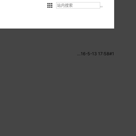
…
16-5-13 17:58
#1