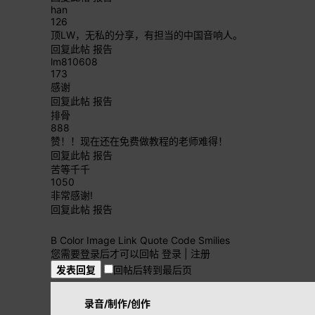
han
126
顶LW，无私的分享，有担当的中国音响人。
回复此帖
报告
lm810608
173
感谢
回复此帖
报告
排骨
888
赞！！现在还在免费做教程的老师难得！
回复此帖
报告
苦等千千
1050
非常感谢!
回复此帖
报告
B
Color
Image
Link
Quote
Code
Smilies
您需要登录后才可以回帖
登录
|
注册
发表回复
回帖后转到最后页
录音/制作/创作