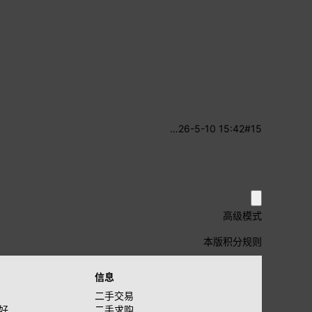
…
26-5-10 15:42
#15
高级模式
本版积分规则
信息
二手交易
好
二手求购