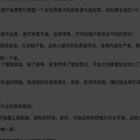
户免费帮它搭建一个全世界最大的自有音乐版权库。你玩票生成的 10 首
不是它查不出来，是它故意不查。这盘棋里，不同的用户有完全不同的定位：
AI、改改就发，它全程不管。这些人是它的免费宣传员、免费内容生产者
一抓一个准。
有了播放收益、接了商单、甚至申请了版权登记，平台立刻拿着协议找上
生成的原曲，直接授权给其他博主、商家、影视项目用，赚的钱全进它自
头
乐行业的版权格局。
的海量正版歌曲，版权在环球、索尼、华纳这些传统唱片巨头手里，这些公司已
的唯一解：