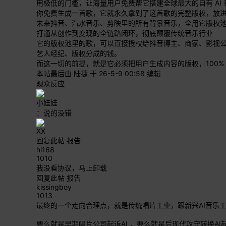
用极低的门槛，让海量用户免费帮它搭建全球最大的自有 AI
你免费生成一首歌，它就永久拿到了这首歌的完整版权，放进它的
未来抖音、汽水音乐、剪映里的所有背景音乐，全用它版权
打通从创作到变现的全链路闭环，彻底颠覆传统音乐行业
它的版权池里的歌，可以直接授权给抖音博主、商家、影视
艺人经纪、版权分成的钱。
而这一切的前提，就是它必须把用户生成内容的版权，100
本帖最后由 陆捷 于 26-5-9 00:58 编辑
观众反应
小娃娃
：说的没错
XX
回复此帖
报告
hi168
1010
我没看协议，马上卸载
回复此帖
报告
kissingboy
1013
最终的一个走向合理点，就是传统唱片工业，跟新兴AI音乐
要么就是早期唱片公司起诉AI ，要么就是后现代攻守转换A