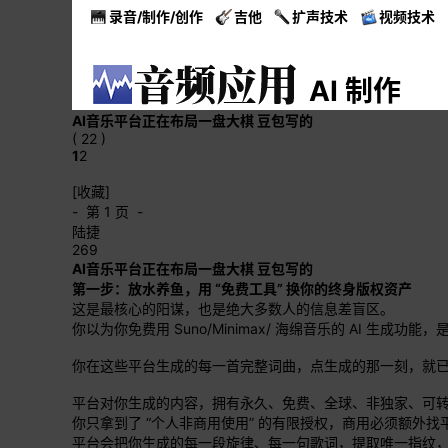
录音/制作/创作
吉他
扩声技术
视频技术
AI 制作
AI音乐平台正在布局一盘大棋 豆包写的
( 22 )
1
2
[收藏]
- 第 1 页 -
陆捷
269
AI音乐平台正在布局一盘大棋 豆包写的
第一步：放水养鱼，用 “免费工具” 换你的终身版权资产
这是最核心的阳谋，也是绝大多数人的信息差盲区。
你以为你免费用 Suno/Minimax/ 海绵音乐的 AI 
你在这些平台生成的每一首完整词曲，点生成的那一刻，就
平台对你生成的内容，拥有永久、免费、全球、非独家、可
你只拿到了 “个人非商用使用” 的有限授权，商用必须额外
平台会把你生成的每一段旋律、每一句歌词，提取唯一指纹