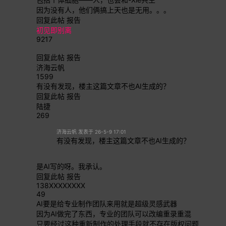
因为没有人，他们俩搞上天也是无用。。。
回复此帖
报告
初见即别离
9217
回复此帖
报告
济海云帆
1599
有没有发现，楼主这篇文章不也AI生成的？
回复此帖
报告
陆捷
269
济海云帆 发表于 26-5-9 17:01
有没有发现，楼主这篇文章不也AI生成的？
是AI写的呀。我承认。
回复此帖
报告
138XXXXXXXX
49
AI要是给专业制作团队来用就是超级灵感武器
因为AI做完了东西，专业的团队可以改编重录重混
只要经过这种重新制作的处理手段就不存在版权问题