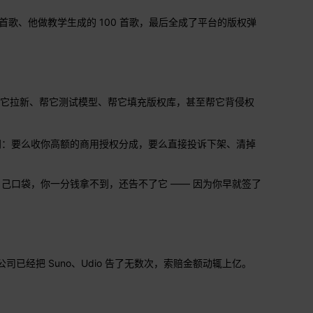
歌、他做教学生成的 100 首歌，最后全成了平台的版权弹
，帮它拉新、帮它测试模型、帮它填充版权库，甚至帮它背侵权
门：要么收你高额的商用授权分成，要么直接投诉下架、清掉
己口袋，你一分钱拿不到，还告不了它 —— 因为你早就签了
经把 Suno、Udio 告了无数次，索赔金额动辄上亿。