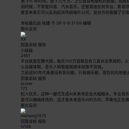
用 3-5 年时间，攒下几千万、上亿首自有版权的歌曲，彻
到时候，不管是抖音、汽水音乐，还是其他任何平台、影视项目
甚至未来它可以反向起诉传统唱片公司，说对方的歌撞了它库里
本帖最后由 陆捷 于 26-5-9 21:09 编辑
观众反应
XX
回复此帖
报告
小娃娃
2461
平台就是在撒大网，每天100万首歌总有几首点击率高的，
么自媒体啊，音乐人啊靠版税根本就挣不到钱。
之前说90年代香港没有音乐圈，只有娱乐圈，现在的内地是
回复此帖
报告
scorer
172
杞人忧天，这种一键式生成AI未来肯定会大幅缩水，专业音
是可以编辑修改的，这才是未来音乐AI的方向，苹果也正在
观众反应
mizheng1975
回复此帖
报告
hi168