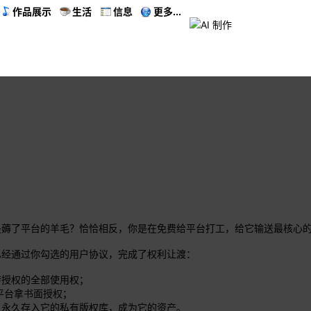
作品展示
生活
信息
更多...
生成功能，是薅了平台的羊毛？恰恰相反，你是在免费给平台打工，给它输送最核心
已经通过你勾选的用户协议，完成了权利让渡：
转授权的全部使用权；
找平台拿书面授权；
，永久存入它的私有版权库，成为它的资产。