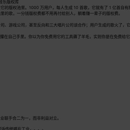
 音乐版权库
版权池里。1000 万用户，每人生成 10 首歌，它就有了 1 亿首
池里的歌，一分钱版权费都不用再付给别人，躺着赚一辈子的版权费。
公司、游戏公司，甚至反向和三大唱片公司谈合作；用户生成的歌火了，
% 攥在自己手里。你以为你免费用它的工具薅了羊毛，实则你是在免费给
工业联手合二为一，而非利益对立。
I起诉传统唱片工业，。。。