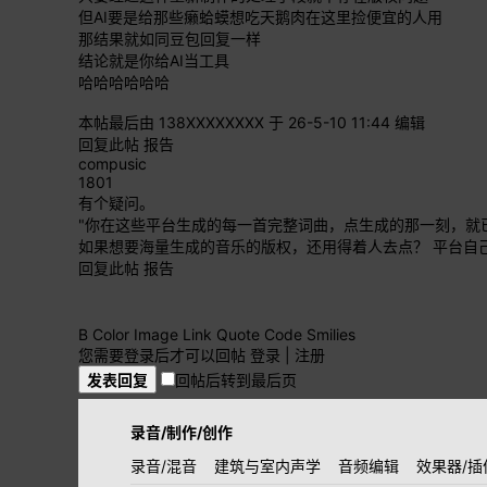
但AI要是给那些癞蛤蟆想吃天鹅肉在这里捡便宜的人用
那结果就如同豆包回复一样
结论就是你给AI当工具
哈哈哈哈哈哈
本帖最后由 138XXXXXXXX 于 26-5-10 11:44 编辑
回复此帖
报告
compusic
1801
有个疑问。
"你在这些平台生成的每一首完整词曲，点生成的那一刻，就
如果想要海量生成的音乐的版权，还用得着人去点？ 平台自
回复此帖
报告
B
Color
Image
Link
Quote
Code
Smilies
您需要登录后才可以回帖
登录
|
注册
发表回复
回帖后转到最后页
录音/制作/创作
录音/混音
建筑与室内声学
音频编辑
效果器/插