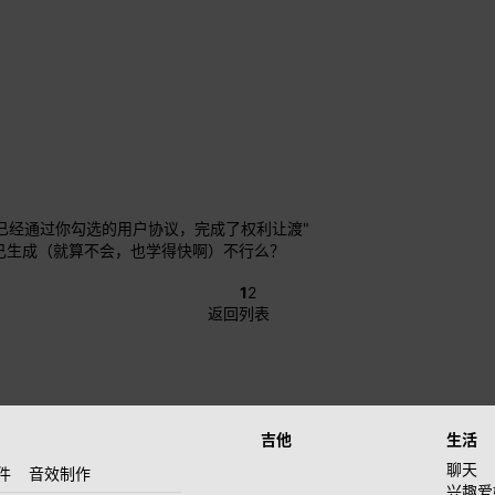
已经通过你勾选的用户协议，完成了权利让渡"
己生成（就算不会，也学得快啊）不行么？
1
2
返回列表
吉他
生活
聊天
件
音效制作
兴趣爱