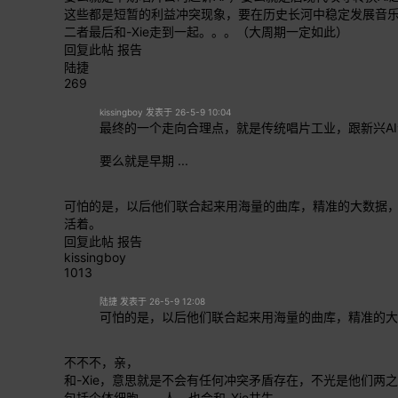
这些都是短暂的利益冲突现象，要在历史长河中稳定发展音
二者最后和-Xie走到一起。。。（大周期一定如此）
回复此帖
报告
陆捷
269
kissingboy 发表于 26-5-9 10:04
最终的一个走向合理点，就是传统唱片工业，跟新兴A
要么就是早期 ...
可怕的是，以后他们联合起来用海量的曲库，精准的大数据
活着。
回复此帖
报告
kissingboy
1013
陆捷 发表于 26-5-9 12:08
可怕的是，以后他们联合起来用海量的曲库，精准的大数
不不不，亲，
和-Xie，意思就是不会有任何冲突矛盾存在，不光是他们两
包括个体细胞——人，也会和-Xie共生