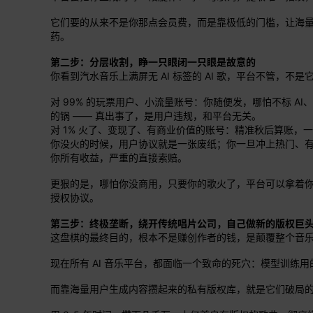
它们要的从来不是你那点会员费，而是靠极低的门槛，让海量用
药。
第二步：分层收割，睁一只眼闭一只眼是故意的
你看到汽水音乐上满屏无 AI 标签的 AI 歌，平台不管，
对 99% 的玩票用户、小流量账号：你随便发，哪怕不标 
的锅 —— 真出事了，是用户违规，和平台无关。
对 1% 火了、变现了、有商业价值的账号：精准秋后算账，
你没火的时候，用户协议就是一张废纸；你一旦冲上热门、
你所有收益，严重的直接索赔。
更狠的是，哪怕你没商用，只要你的歌火了，平台可以拿着你
授权协议。
第三步：终极垄断，绕开传统唱片公司，自己做新的版权巨
这盘棋的最终目的，根本不是赚创作者的钱，是颠覆整个音
现在所有 AI 音乐平台，都面临一个致命的死穴：模型训练用
而靠海量用户生成内容攒起来的私有版权库，就是它们破局