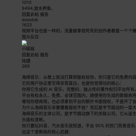
1010
9494,放水养鱼，
回复此帖
报告
donotok
1623
视频平台也是一样的，流量被拿捏死死的创作者都是一个个
观众反应
小娃娃
回复此帖
报告
陆捷
269
海绵音乐：从根上就没打算把版权给你，你只是它的免费内
它的用户协议里写得非常直白，也是你觉得坑的核心：
你用它生成的 AI 音乐，完整的、独占性的著作权归平台所
平台有权永久、免费、全球范围内，随便用你生成的歌做商用
哪怕你想商用，也必须拿到平台的额外书面授权，不是开了
为什么海绵音乐非要攥着版权不放？背后是字节跳动的一盘
海绵音乐的主体公司，是字节跳动旗下的关联公司，它从诞
乐版权垄断。
你只要玩抖音、汽水音乐就知道，平台 90% 的热门背景
出这个垄断局的核心武器：