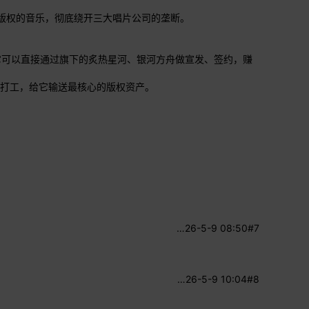
自有版权的音乐，彻底绕开三大唱片公司的垄断。
它可以直接通过旗下的炙热星河、银河方舟做宣发、签约，赚
它打工，给它输送最核心的版权资产。
…
26-5-9 08:50
#7
…
26-5-9 10:04
#8