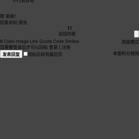
不行就去修
嗯 谢谢！
回复此帖
报告
1
2
返回列表
B
Color
Image
Link
Quote
Code
Smilies
高级模式
您需要登录后才可以回帖
登录
|
注册
本版积分规则
发表回复
回帖后转到最后页
录音/制作/创作
录音/混音
建筑与室内声学
音频编辑
效果器/插件
音效制作
MIDI
合成器/采样器/音源/音色
采样器
音色/音色库
Cubase/Nuendo
Sonar/Cakewalk
Samplitude/Sequoia
Pro Tools
Logic
Studio One
REAPER
Digital Performer
电音制作
Ableton Live
FL studio
Sawstudio
Adobe Audition
专业打谱