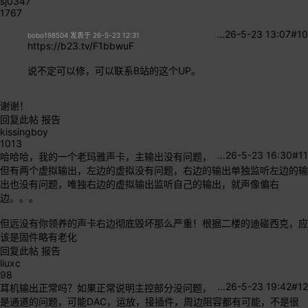
sj0347
1767
…
26-5-23 13:07
#10
bobo198504 发表于 26-5-23 12:31
https://b23.tv/F1bbwuF
说不定可以修，可以联系B站的这个UP。
谢谢！
回复此帖
报告
kissingboy
1013
…
26-5-23 16:30
#11
哈哈哈，我的一个老玛雅声卡，主输出没有问题，
但有两个虚拟输出，左边的虚拟没有问题，右边的输出单独监听左边的输
出也没有问题，唯独右边的虚拟输出监听自己的输出，就声像偏右
边。。。
但远没有你领养的声卡右边彻底毁坏那么严重！根据二楼的迪碰西克，应
该是固件略有老化
回复此帖
报告
liuxc
98
…
26-5-23 19:42
#12
耳机输出正常吗？如果正常说明主控部分没问题，
是通道的问题，可能DAC，运放，接插件，周边阻容都有可能，不是很