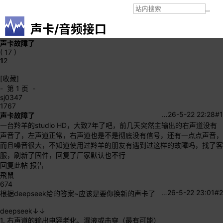
声卡/音频接口
声卡故障了
( 17 )
1
2
[收藏]
- 第 1 页 -
sj0347
1767
…
26-5-22 22:28
#1
声卡故障了
一台羚羊的studio HD，大致7年了吧，前几天突然主输出的右声道没有
声音了，左声道正常，右声道也是不是彻底没有信号，还有一点点声音，
而且噪音很大，不知道使用过羚羊的朋友有遇到过这样的故障吗，找了客
服，刷新了固件，回复了厂家默认也不行
回复此帖
报告
飛鼠
674
…
26-5-22 23:01
#2
根据deepseek给的答案~应该是要你换新的声卡了
deepseek↓↓
1. 右声道的输出电容老化、漏液或击穿（最有可能）