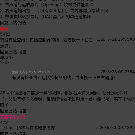
2. 右声道的运放晶片（Op-Amp）烧毁或性能衰退
3. 右声道输出接口（TRS/XLR 接口）或内部焊点接触不良
4. 数位类比转换晶片（DAC 晶片）的单通道损坏
回复此帖
报告
桑泉
5422
…
26-5-22 23:55
#3
有没有检查线？包括控制器的线，或者换一下左右
通道？
回复此帖
报告
sj0347
1767
…
26-5-23 09:27
#4
桑泉 发表于 26-5-22 23:55
有没有检查线？包括控制器的线，或者换一下左右通道？
AB两个输出接口都是一样的故障，都是右声道又问题，估计是硬件坏
了，又没有修的必要呀，谁能修谁要吧
暂时用一台小雅马哈，实在不想折
腾了
回复此帖
报告
这名字没人取
4731
…
26-5-23 09:43
#5
一边响一边不响打多都是虚焊
回复此帖
报告