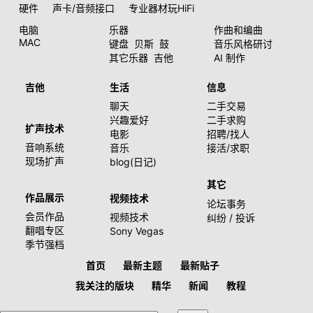
硬件
声卡/音频接口
专业器材玩HiFi
电脑
乐器
作曲和编曲
MAC
键盘
贝斯
鼓
音乐风格研讨
其它乐器
吉他
AI 制作
吉他
生活
信息
聊天
二手交易
兴趣爱好
二手求购
扩声技术
电影
招聘/找人
音响系统
音乐
接活/求职
现场扩声
blog(日记)
其它
作品展示
视频技术
论坛事务
会员作品
视频技术
纠纷 / 投诉
翻唱专区
Sony Vegas
季节强档
首页
最新主题
最新贴子
我关注的版块
精华
新闻
教程