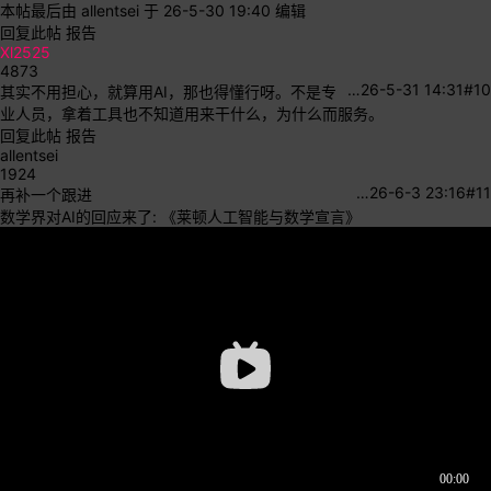
本帖最后由 allentsei 于 26-5-30 19:40 编辑
回复此帖
报告
Xl2525
4873
…
26-5-31 14:31
#10
其实不用担心，就算用AI，那也得懂行呀。不是专
业人员，拿着工具也不知道用来干什么，为什么而服务。
回复此帖
报告
allentsei
1924
…
26-6-3 23:16
#11
再补一个跟进
数学界对AI的回应来了: 《莱顿人工智能与数学宣言》