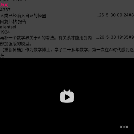
海潮
4387
…
26-5-30 09:24
#8
人类已经陷入自证的怪圈
回复此帖
报告
allentsei
1924
…
26-5-30 19:35
#9
再补一个数学界关于AI的看法。有关系才能用到内
部加强版的模型。
【重新补档】作为数学博士，学了二十多年数学，第一次在AI时代感到迷
茫