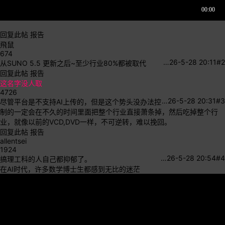
回复此帖
报告
飛鼠
674
…
26-5-28 20:11
#2
从SUNO 5.5 更新之后~至少行业80%都被取代
回复此帖
报告
这名字没人取
4726
…
26-5-28 20:31
#3
尽管平台是不支持AI上传的，但是这个势头没办法控
制的一定会在不久的时间里面把整个行业直接萧条掉，然后吃掉整个行
业，就像以前的VCD,DVD一样，不可逆转，难以挽回。
回复此帖
报告
allentsei
1924
…
26-5-28 20:54
#4
搞理工科的人自己都抑郁了。
在AI时代，许多数学博士生都感到无比的迷茫