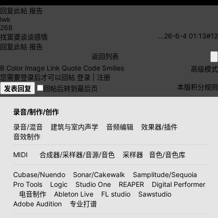
回复此帖
报告
lwk
268
…
26-6-4 01:13
#12
找富婆谈谈感情
回复此帖
报告
返回列表
B
Color
Image
Link
Quote
Code
Smilies
高级模式
您需要登录后才可以回帖
登录
|
注册
本版积分规则
发表回复
回帖后转到最后页
录音/制作/创作
录音/混音
建筑与室内声学
音频编辑
效果器/插件
音效制作
MIDI
合成器/采样器/音源/音色
采样器
音色/音色库
Cubase/Nuendo
Sonar/Cakewalk
Samplitude/Sequoia
Pro Tools
Logic
Studio One
REAPER
Digital Performer
电音制作
Ableton Live
FL studio
Sawstudio
Adobe Audition
专业打谱