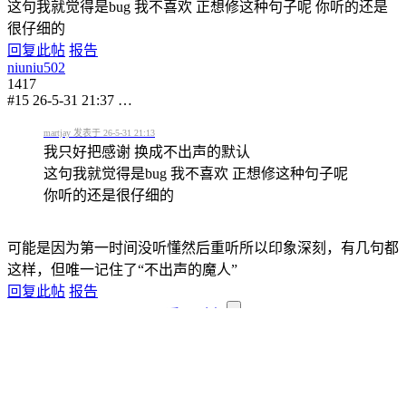
这句我就觉得是bug 我不喜欢 正想修这种句子呢 你听的还是
很仔细的
回复此帖
报告
niuniu502
1417
#15
26-5-31 21:37
…
martjay 发表于 26-5-31 21:13
我只好把感谢 换成不出声的默认
这句我就觉得是bug 我不喜欢 正想修这种句子呢
你听的还是很仔细的
可能是因为第一时间没听懂然后重听所以印象深刻，有几句都
这样，但唯一记住了“不出声的魔人”
回复此帖
报告
返回列表
高级模式
B
Color
Image
Link
Quote
Code
Smilies
您需要登录后才可以回帖
登录
|
注册