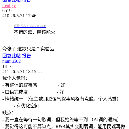
martjay
6519
#10
26-5-31 17:46
…
狐歌 发表于 26-5-30 23:46
不错的歌，应该能火
夸张了 这歌只是个实验品
回复此帖
报告
niuniu502
1417
#11
26-5-31 18:15
…
我个人觉得：
- 有整体的叙事感 - 好
- 口语完成度 - 好
- 情绪统一 （但主歌1和2语气叙事风格有点脱，个人感觉）
- 有优化空间
缺点：
- 我一直在等待一句歌词，但我始终等不到 （AI词的通病）
- 我觉得这可能不算缺点，R&B其实会削弱词，能用民谣再做