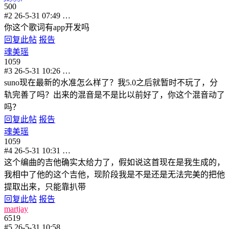
500
#2
26-5-31 07:49
…
你这个歌词有app开发吗
回复此帖
报告
魂美瑶
1059
#3
26-5-31 10:26
…
suno现在最新的水准怎么样了？我5.0之后就暂时不玩了，分
轨完善了吗？出来的混音是不是比以前好了，你这个混音动了
吗？
回复此帖
报告
魂美瑶
1059
#4
26-5-31 10:31
…
这个编曲的吉他确实太给力了，假如说这首现在是我生成的，
我相中了他的这个吉他，现阶段我是不是还是无法完美的把他
提取出来，只能靠扒带
回复此帖
报告
martjay
6519
#5
26-5-31 10:58
…