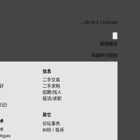
…
26-6-2 13:45
#4
高级模式
本版积分规则
信息
二手交易
好
二手求购
招聘/找人
接活/求职
日记)
其它
术
论坛事务
术
纠纷 / 投诉
Vegas