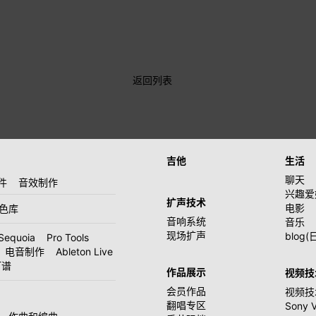
返回列表
吉他
生活
聊天
件
音效制作
兴趣爱
扩声技术
电影
音色库
音响系统
音乐
现场扩声
blog(
Sequoia
Pro Tools
电音制作
Ableton Live
打谱
作品展示
视频技
会员作品
视频技
翻唱专区
Sony 