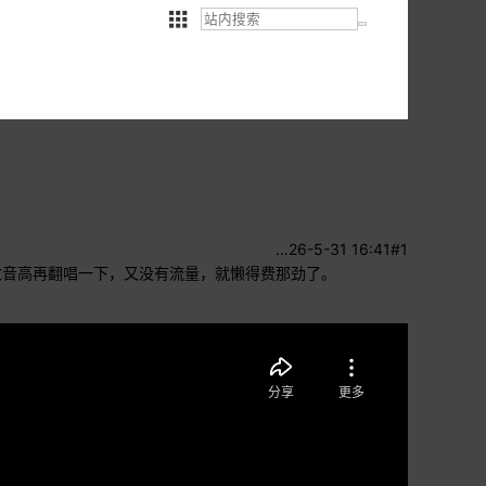
…
26-5-31 16:41
#1
改音高再翻唱一下，又没有流量，就懒得费那劲了。