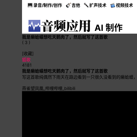
录音/制作/创作
吉他
扩声技术
视频技术
AI 制作
我是癞蛤蟆想吃天鹅肉了，然后就写了这首歌
( 3 )
[收藏]
狐歌
4181
我是癞蛤蟆想吃天鹅肉了，然后就写了这首歌
写这首歌纯偶然下雨天在路边看到一只很久没看到的癞蛤蟆
燕雀望凤凰_哔哩哔哩_bilibili