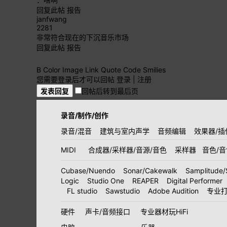
回复此帖
报告
janfwang
2281
非常符合现在的下沉音乐市场
回复此帖
报告
B
Color
Image
Link
Quote
Code
Smilies
您需要登录后才可以回帖
登录
|
注册
发表回复
回帖后转到最后页
录音/制作/创作
录音/混音
建筑与室内声学
音频编辑
效果器/插
MIDI
合成器/采样器/音源/音色
采样器
音色/
Cubase/Nuendo
Sonar/Cakewalk
Samplitude/
Logic
Studio One
REAPER
Digital Performer
FL studio
Sawstudio
Adobe Audition
专业
硬件
声卡/音频接口
专业器材玩HiFi