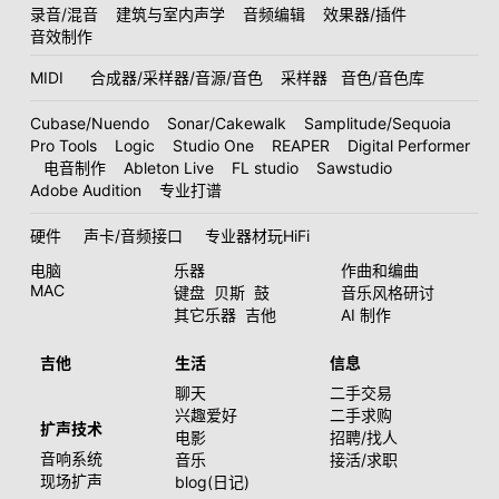
录音/混音
建筑与室内声学
音频编辑
效果器/插件
音效制作
MIDI
合成器/采样器/音源/音色
采样器
音色/音色库
Cubase/Nuendo
Sonar/Cakewalk
Samplitude/Sequoia
Pro Tools
Logic
Studio One
REAPER
Digital Performer
电音制作
Ableton Live
FL studio
Sawstudio
Adobe Audition
专业打谱
硬件
声卡/音频接口
专业器材玩HiFi
电脑
乐器
作曲和编曲
MAC
键盘
贝斯
鼓
音乐风格研讨
其它乐器
吉他
AI 制作
吉他
生活
信息
聊天
二手交易
兴趣爱好
二手求购
扩声技术
电影
招聘/找人
音响系统
音乐
接活/求职
现场扩声
blog(日记)