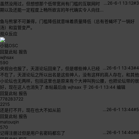
…
26-6-1 13:12
#3
虽然没用过，但想想那个低带宽尚有门槛的互联网时
期以及还能一定程度上畅所欲言的年代确实令人向往...
鱼与熊掌不可兼得，门槛降低就意味着质量降低（总有苍蝇坏了一锅好
汤）和监管变严。
观众反应
小铭OSC
回复此帖
报告
wjhsax
590
…
26-6-1 13:43
#4
央视台也报了，天涯论坛回来了，但是哪些神人已经
不在了，天涯论坛之所以出名是这些神人，没有这样的高人存在，和其他
小论坛也无两样，包括这里也是原来有个大神叫狗公腰，也把论坛带的很
好，现在这人也消失了
本帖最后由 wjhsax 于 26-6-1 13:44 编辑
回复此帖
报告
778283722
2215
…
26-6-1 13:44
#5
还是打不开，现在也大不如从前
回复此帖
报告
matouqin
570
…
26-6-1 14:40
#6
记得注册过但是用户名密码都忘了