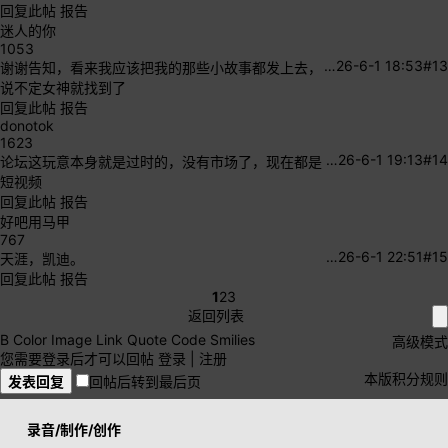
回复此帖
报告
迷人的你
1053
…
26-6-1 18:53
#13
谢谢告知，看来我应该把我的那些小故事都发上去，
说不定女神就找到了
回复此帖
报告
donotok
1623
…
26-6-1 19:13
#14
论坛这玩意本身就是过时的，没有市场了，现在都是
短视频
回复此帖
报告
好吧用马甲
767
…
26-6-1 22:51
#15
天涯，凯迪。
回复此帖
报告
1
2
3
返回列表
B
Color
Image
Link
Quote
Code
Smilies
高级模式
您需要登录后才可以回帖
登录
|
注册
本版积分规则
发表回复
回帖后转到最后页
录音/制作/创作