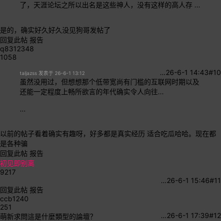
了，天涯论坛之所以出名是这些神人，没有这样的高人存 ...
是的，确实好久好久没见狗哥发帖了
回复此帖
报告
q8312348
1058
…
26-6-1 14:43
#10
taljazss 发表于 26-6-1 13:12
虽然没用过，但想想那个低带宽尚有门槛的互联网时期以及
还能一定程度上畅所欲言的年代确实令人向往...
...
以前的帖子看着确实有趣呀，好多都是真实经历 适合吃瓜哈哈。现在都
是各种骗
回复此帖
报告
初见即别离
9217
…
26-6-1 15:46
#11
回复此帖
报告
ccb1240
251
…
26-6-1 17:39
#12
萌新求問這是什麼類型的論壇？