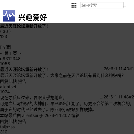
兴趣爱好
最近天涯论坛重新开放了！
( 30 )
1
2
3
[收藏]
- 第 1 页 -
q8312348
1058
…
26-6-1 11:40
#1
最近天涯论坛重新开放了！
最近天涯论坛重新开放了，大家之前在天涯论坛有看到什么神贴吗？
回复此帖
报告
allentsei
1924
…
26-6-1 11:48
#2
现在才反应过来，要跟某乎抢地盘。
可是当年写神贴的大神们，早已退出江湖了。历史不会给第二次机会的，
属于它的时代已经过去了。除非跟小破站那样硬捧。
本帖最后由 allentsei 于 26-6-1 12:07 编辑
回复此帖
报告
taljazss
310