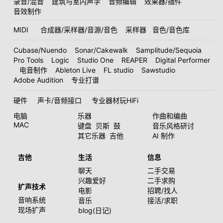
录音/混音
建筑与室内声学
音频编辑
效果器/插件
音效制作
MIDI
合成器/采样器/音源/音色
采样器
音色/音色库
Cubase/Nuendo
Sonar/Cakewalk
Samplitude/Sequoia
Pro Tools
Logic
Studio One
REAPER
Digital Performer
电音制作
Ableton Live
FL studio
Sawstudio
Adobe Audition
专业打谱
硬件
声卡/音频接口
专业器材玩HiFi
电脑
乐器
作曲和编曲
MAC
键盘
贝斯
鼓
音乐风格研讨
其它乐器
吉他
AI 制作
吉他
生活
信息
聊天
二手交易
兴趣爱好
二手求购
扩声技术
电影
招聘/找人
音响系统
音乐
接活/求职
现场扩声
blog(日记)