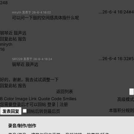
248
…
26-6-4 16:24
#4
miryth 发表于 26-6-4 16:02
可以问一下鼓的空间感具体指什么呢
钢琴近 鼓声远
回复此帖
报告
miryth
16
…
26-6-4 16:32
#5
Sill1229 发表于 26-6-4 16:24
钢琴近 鼓声远
好的，谢谢，我去试试调整一下
回复此帖
报告
返回列表
B
Color
Image
Link
Quote
Code
Smilies
高级模式
您需要登录后才可以回帖
登录
|
注册
本版积分规则
发表回复
回帖后转到最后页
录音/制作/创作