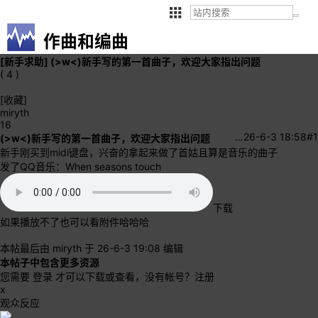
作曲和编曲
[新手求助]
(>w<)新手写的第一首曲子，欢迎大家指出问题
( 4 )
[收藏]
miryth
16
…
26-6-3 18:58
#1
(>w<)新手写的第一首曲子，欢迎大家指出问题
新手刚买到midi键盘，兴奋的拿起来做了首姑且算是音乐的曲子
发了QQ音乐：When seasons touch
下载
如果播放不了也可以看附件哈哈哈
本帖最后由 miryth 于 26-6-3 19:08 编辑
本帖子中包含更多资源
您需要
登录
才可以下载或查看，没有帐号？
注册
x
观众反应